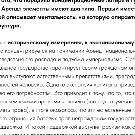
Арендт элементы имеют два типа. Первый имее
ой описывает ментальность, на которую опирает
руктура.
м к
историческому измерению, к экспансионизму 
то концентрируется на понимании Арендт национальн
следствия его распада и подъёма империализма. Сог
альное государство гарантирует своим гражданам о
ава выступают естественными препятствиями, прегра
нностей человека. Однако экспансия капитала приво
а его потребностям. Это приводит к тому, что то, что 
еотъемлемыми правами человека (что подразумевает 
еть права), в итоге оказалось, что эти естественные
кого отрицания базовых прав негражданам государст
оддержка. И такой поддержкой выступил расизм как 
ие, которое предоставляло идеологическое оправдан