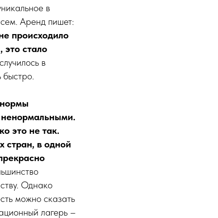
уникальное в
всем. Аренд пишет:
 не происходило
, это стало
 случилось в
 быстро.
 нормы
и ненормальными.
ко это не так.
 стран, в одной
 прекрасно
льшинство
ству. Однако
есть можно сказать
рационный лагерь –