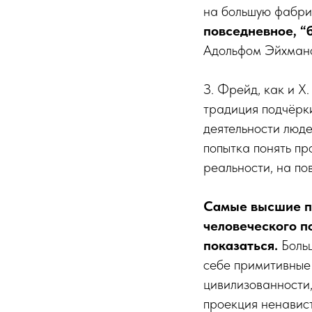
на большую фабрик
повседневное, “
Адольфом Эйхмано
З. Фрейд, как и Х
традиция подчёрк
деятельности людей
попытка понять пр
реальности, на по
Самые высшие пр
человеческого п
показаться.
Больш
себе примитивные 
цивилизованности,
проекция ненавист