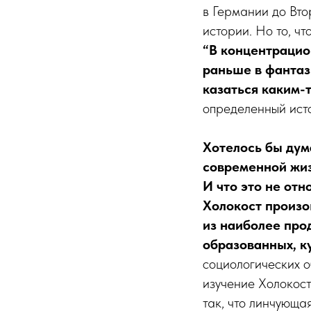
в Германии до Вто
истории. Но то, чт
“В концентрацио
раньше в фантази
казаться каким-т
определенный исто
Хотелось бы дум
современной жиз
И что это не отн
Холокост произо
из наиболее про
образованных, к
социологических 
изучение Холокоста
так, что линчующа