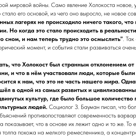
рой мировой войны. Само явление Холокоста новое, 
о стало его основой, из чего оно выросло, не новое со
нных лагерях не происходило ничего такого, что
и. Но когда это стало происходить в реальности
о сном, и нам теперь трудно это осмыслить”
. Так
рический момент, и события стали развиваться очень
ать, что Холокост был странным отклонением от
ни, и что в нём участвовали люди, которые был
осится к нам, что это не часть нашего мира. Одна
шёл в одной из самых развитых и цивилизованных
двинутых культур, где было большое количество
ультурных людей.
Социолог З. Бауман писал, что бо
объяснений противопоставляют современность варвар
 показывает, что в основе их лежит одно и то же. То 
я толпа похожа на мелкого ремесленника, а концент