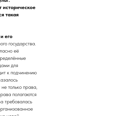
т историческое
ся такая
и его
ого государства.
ласно её
пределённые
дами для
дит к подчинению
казалось
не только права,
 права полагаются
ва требовалась
организованное
ие новой