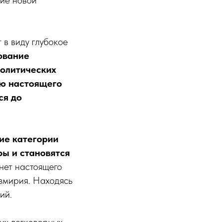
 в виду глубокое
ование
политических
ию настоящего
ся до
ие категории
ры и становятся
 нет настоящего
змирия.
Находясь
ий.
тих легковерных