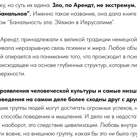
у, но суть их едина.
Зло, по Арендт, не экстремум.
банальное”.
Именно такое название, она дала книге 
м “Банальность зла: Эйхман в Иерусалиме”.
. Арендт, принадлежали к великой традиции немецко
ивала неразрывную связь психики и мира. Любое объ
 опирается на понимание того, что происходит в псих
оисходящее на основе глубинных структур, которые л
верхности.
оявления человеческой культуры и самые низш
оведения на самом деле более сходны друг с дру
ие группы людей могут достигать огромных успехов, 
способы поведения и мышления. И дело не в недоста
 наоборот, это следствие цивилизации. Любовь внутри
и вовне, на внешнюю группу, какая бы это ни была гру