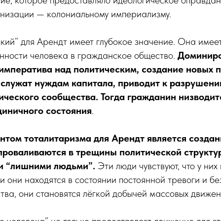
анизации — колониальному империализму.
кий” для Арендт имеет глубокое значение. Она имеет
нности человека в гражданское общество.
Доминир
императива над политическим, создание новых 
 служат нуждам капитала, приводит к разрушен
ческого сообщества. Тогда гражданин низводит
циничного состояния
.
том тоталитаризма для Арендт является создан
проваливаются в трещины политической структу
и “лишними людьми”.
Эти люди чувствуют, что у них
 и они находятся в состоянии постоянной тревоги и бе
ва, они становятся лёгкой добычей массовых движен
о человека” не только предоставляет движение для э