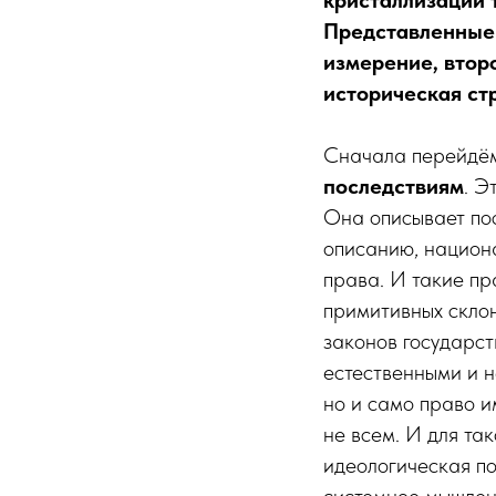
Представленные 
измерение, втор
историческая ст
Сначала перейдё
последствиям
. Э
Она описывает по
описанию, национ
права. И такие пр
примитивных скло
законов государств
естественными и н
но и само право им
не всем. И для та
идеологическая п
системное мышлен