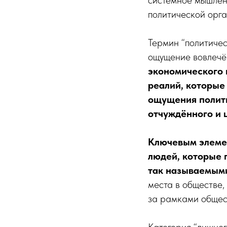
политической орг
Термин “политичес
ощущение вовлечё
экономического 
реалий, которые
ощущения полити
отчуждённого и 
Ключевым элемен
людей, которые 
так называемым
места в обществе,
за рамками общест
Категория “лишнег