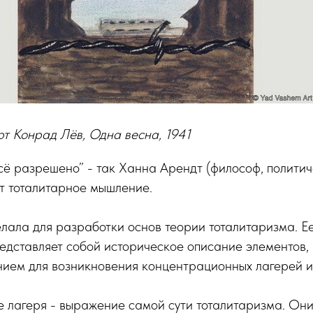
рт Конрад Лёв, Одна весна, 1941
сё разрешено” - так Ханна Арендт (философ, политич
т тоталитарное мышление.
лала для разработки основ теории тоталитаризма. Ее
едставляет собой историческое описание элементов,
ием для возникновения концентрационных лагерей и 
 лагеря - выражение самой сути тоталитаризма. Они