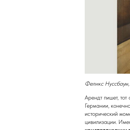
Феликс Нуссбаум,
Арендт пишет, тот 
Германии, конечно
исторический моме
цивилизации. Им
кристаллизации т