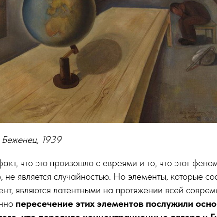
 Беженец, 1939
факт, что это произошло с евреями и то, что этот фен
, не является случайностью. Но элементы, которые со
нт, являются латентными на протяжении всей совре
енно
пересечение этих элементов послужили осн
ого, что породило концентрационные лагеря и Гу