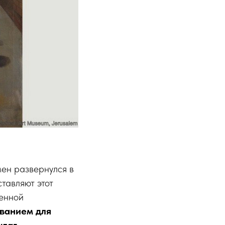
омен развернулся в
ставляют этот
менной
ованием для
лаг.