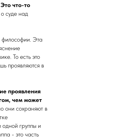
 Это что-то
о суде над
й философии. Эта
яснение
ике. То есть это
ишь проявляются в
ие проявления
гом, чем может
но они сохраняют в
тке
 одной группы и
ппа - это часть