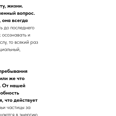
у, жизни.
ненный вопрос.
 она всегда
ть до последнего
к осознавать и
лу, то всякий раз
нциальный,
 пребывания
или же что
. От нашей
собность
, что действует
чьи частицы за
щаются в энергию