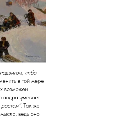
подвигом, либо
зменить в той мере
ях возможен
то подразумевает
 ростом”.
Так же
смысла, ведь оно