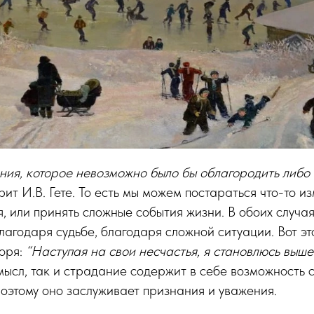
ния, которое невозможно было бы облагородить либо 
орит И.В. Гете. То есть мы можем постараться что-то и
ся, или принять сложные события жизни. В обоих случа
лагодаря судьбе, благодаря сложной ситуации. Вот э
воря:
“Наступая на свои несчастья, я становлюсь выше
мысл, так и страдание содержит в себе возможность 
оэтому оно заслуживает признания и уважения.