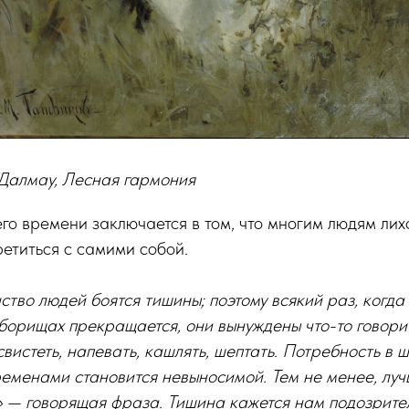
 Далмау, Лесная гармония
го времени заключается в том, что многим людям ли
ретиться с самими собой.
нство людей боятся тишины; поэтому всякий раз, когда
борищах прекращается, они вынуждены что-то говорит
вистеть, напевать, кашлять, шептать. Потребность в 
ременами становится невыносимой. Тем не менее, лучш
 — говорящая фраза. Тишина кажется нам подозрите