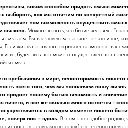
тернативы, каким способом придать смысл момент
ся выбирать, как мы ответим на конкретный жиз
едставляет нам возможность осуществить смысл,
м связана.
Можно сказать, что бытие человека “впло
ся смыслом. Быть человеком означает не что иное, ка
м. Если жизнь постоянно открывает возможность к смыс
висит, будет ли в этот момент осуществлен этот поте
ийся смысл.
го пребывания в мире, неповторимость нашего
ность всего того, чем мы наполняем нашу жизнь 
 что придает нашему бытию весомость и значение
я ничего, и все же сколько много остается - спо
о осуществляется в каждом моменте нашего бытия
не, поверх нас – вдаль.
В этом она подобно радию, 
од их распада довольно короток) постепенно превра