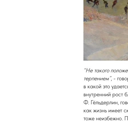
“Не такого положе
терпением”
, - гов
в какой это удает
внутренний рост б
Ф. Гёльдерлин, го
как жизнь имеет с
тоже неизбежно. П