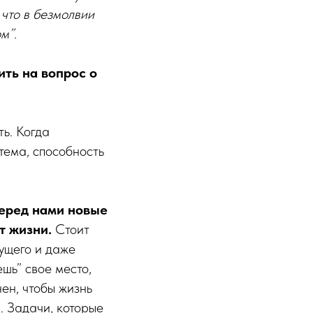
 что в безмолвии
м”.
ить на вопрос о
ь. Когда
тема, способность
еред нами новые
т жизни.
Стоит
дущего и даже
шь” свое место,
нен, чтобы жизнь
. Задачи, которые