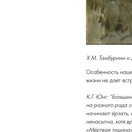
Х.М. Тамбурини и
Особенность наше
жизни не дает вст
К.Г. Юнг: “Больши
на разного рода с
начинают ёрзать, с
ненасытна, хотя в
«Мёртвая тишина»