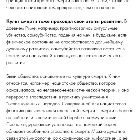
принцип такой красоты смерти заключался в том, что жизнь
человека считалась тем прекраснее, чем она короче.
Культ смерти тоже проходил свои этапы развития.
В
древнем Риме, например, практиковались ритуальные
убийства, самоубийства, падения на меч; в буддизме, если
физическое состояние не способствовало дальнейшему
духовному развитию, самоубийство позволяло остаться в
состоянии наивысшей точки духовно-психологического
развития.
Были общества, основанные на культуре смерти. К ним
относится, например, нацистское общество, которое
основывалось на человеконенавистнической теории, и оно
переросло впоследствии в практику уничтожения
“неполноценных” народов. Совершенной для нацистского
фанатика являлась идея идеальной смерти - смерти в борьбе
на войне или в политической борьбе с коммунистами.
Пропагандировалась установка, что немецкий народ
обладает особенной страстью к смерти. Можно думать о
связи этой мифологии со скандинавской мифологией, с её