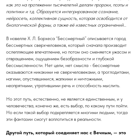
как это на протяжении тысячелетий делали пророки, поэты и
политики и т.д. Образуется интегрированное сознание,
нейросеть, коллективная сущность, которая освободится от
биологической формы, а также её известных ограничений…
В новелле Х. Л. Борхеса “Бессмертный” описывается город
бессмертных сверхчеловеков, который сначала производит
ослепляющее впечатление, но потом оно сменяется ужасом и
отвращением, ощущением безобразности и глубокой
бессмысленности. Нет цели, нет смысла - бессмертные
оказываются никакими не сверхчеловеками, а троглодитами,
нагими, опустившимися, жалкими и ничтожными,
неопрятными, утратившими речь и способность мыслить.
Но этот путь, естественно, не является единственным, и у
человечества, конечно же, есть выбор, по какому пути пойти.
Но если такой выбор подкрепляется многими людьми, тогда
эти фантазии смогут воплотиться в реальности.
Другой путь, который соединяет нас с Вечным, — это