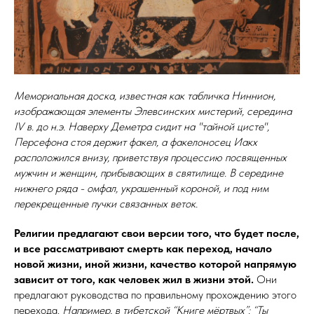
Мемориальная доска, известная как табличка Ниннион,
изображающая элементы Элевсинских мистерий, середина
IV в. до н.э. Наверху Деметра сидит на "тайной цисте",
Персефона стоя держит факел, а факелоносец Иакх
расположился внизу, приветствуя процессию посвященных
мужчин и женщин, прибывающих в святилище. В середине
нижнего ряда - омфал, украшенный короной, и под ним
перекрещенные пучки связанных веток.
Религии предлагают свои версии того, что будет после,
и все рассматривают смерть как переход, начало
новой жизни, иной жизни, качество которой напрямую
зависит от того, как человек жил в жизни этой.
Они
предлагают руководства по правильному прохождению этого
перехода.
Например, в тибетской “Книге мёртвых”: “Ты