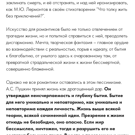
заклинать смерть, и её отстранять, и над ней иронизировать,
как М.Ю. Лермонтов в своём стихотворении “Что толку жить
без приключений?”.
Искусство для романтиков было не только отвлечением от
трагедии жизни, но и попыткой справиться с ней, преодолеть
дисгармонию. Мечта, творческая фантазия – главное орудие
во взаимодействии с реальностью, порыв к идеалу, от бытия
к благобытию, от унылого здесь к очарованному там, от
превратной страдальческой жизни к жизни бессмертной,
совершенно блаженной.
Однако не все романтики оставались в этом пессимизме.
А.С. Пушкин принял жизнь как драгоценный дар.
Он
утверждал неисчерпаемость и глубину бытия. Бытие
для него уникально и неповторимо, как уникальна и
неповторима каждая личность. Жизнь выше всякой
теории, всякой сочиненной идеи. Презрение к жизни
отнюдь не безобидно, оно опасно. Если мир
бессмыслен, ничтожен, тогда и разрушить его не