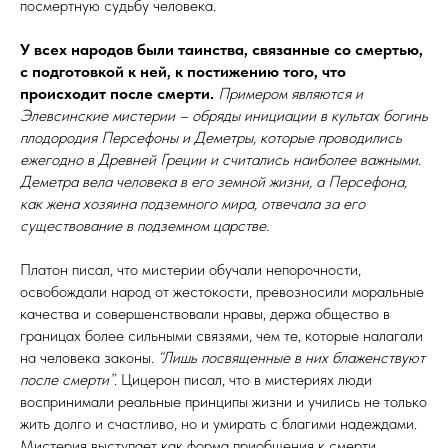
посмертную судьбу человека.
У всех народов были таинства, связанные со смертью,
с подготовкой к ней, к постижению того, что
происходит после смерти.
Примером являются и
Элевсинские мистерии – обряды инициации в культах богинь
плодородия Персефоны и Деметры, которые проводились
ежегодно в Древней Греции и считались наиболее важными.
Деметра вела человека в его земной жизни, а Персефона,
как жена хозяина подземного мира, отвечала за его
существование в подземном царстве.
Платон писал, что мистерии обучали непорочности,
освобождали народ от жестокости, превозносили моральные
качества и совершенствовали нравы, держа общество в
границах более сильными связями, чем те, которые налагали
на человека законы.
“Лишь посвященные в них блаженствуют
после смерти”
. Цицерон писал, что в мистериях люди
воспринимали реальные принципы жизни и учились не только
жить долго и счастливо, но и умирать с благими надеждами.
Мистерия выступает как форма приобщения к смерти,