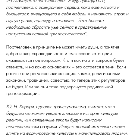
Из Манифеста постчеловека: “Я жду прихода его,
постчеловека, с замиранием сердца, пока еще мягкого и
бьющегося, вмещающего в себя любовь и ненависть, страх и
глупую удаль, надежду и отчаяние… Этот балласт
необходимо сбросить уже сейчас в предвкушение
наступления великой эры постчеловека”…
Постчеловек в принципе не может иметь души, а понятия
добра и зла, справедливости и смысловые категории
оказываются под вопросом. Кто и как на эти вопросы будет
отвечать, и на каких основаниях – это остается в тени. Если
раньше они регулировались социальными, религиозными
законами, традицией, совестью, то теперь этих регуляторов
не будет. Или же они тоже подвергнутся радикальной
трансформации…
Ю. Н. Харари, идеолог трансгуманизма, считает, что в
будущем мы можем увидеть впервые в истории культуры
религии, чьи священные тексты будут написаны
нечеловеческим разумом. Искусственный интеллект сможет
влиять на формирование культуры и манипулировать людьми,